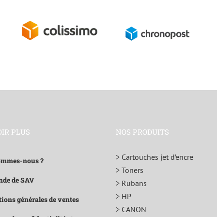
OIR PLUS
NOS PRODUITS
> Cartouches jet d’encre
ommes-nous ?
> Toners
de de SAV
> Rubans
> HP
ions générales de ventes
> CANON