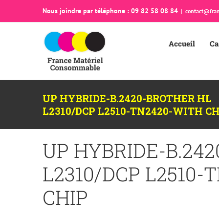
Passer
Nous joindre par téléphone : 09 82 58 08 84
|
contact@fran
au
contenu
Accueil
Ca
UP HYBRIDE-B.2420-BROTHER HL
L2310/DCP L2510-TN2420-WITH CH
UP HYBRIDE-B.24
L2310/DCP L2510-
CHIP