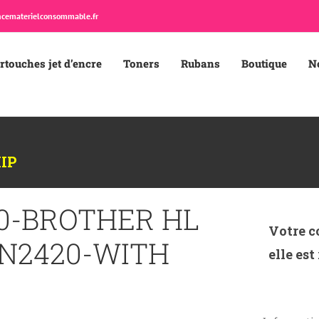
cematerielconsommable.fr
rtouches jet d’encre
Toners
Rubans
Boutique
N
IP
20-BROTHER HL
Votre c
TN2420-WITH
elle est