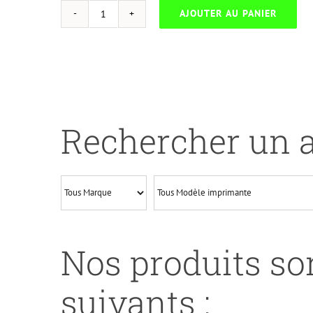
AJOUTER AU PANIER
quantité
de
UP
HYBRIDE-
B.2420-
BROTHER
Rechercher un a
HL
L2310/DCP
L2510-
TN2420-
WITH
CHIP
Nos produits son
suivants :