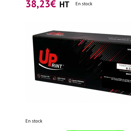
38,23
€
HT
En stock
En stock