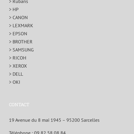
> Rubans
> HP
> CANON
> LEXMARK
> EPSON
> BROTHER
> SAMSUNG
> RICOH
> XEROX
> DELL
> OKI
CONTACT
19 Avenue du 8 mai 1945 – 95200 Sarcelles
Téléphone :
09 82 58 08 84