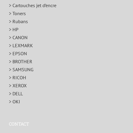
> Cartouches jet d’encre
> Toners
> Rubans
> HP
> CANON
> LEXMARK
> EPSON
> BROTHER
> SAMSUNG
> RICOH
> XEROX
> DELL
> OKI
CONTACT