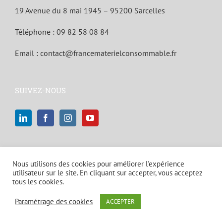
19 Avenue du 8 mai 1945 – 95200 Sarcelles
Téléphone :
09 82 58 08 84
Email :
contact@francematerielconsommable.fr
SUIVEZ-NOUS
Nous utilisons des cookies pour améliorer l'expérience
utilisateur sur le site. En cliquant sur accepter, vous acceptez
tous les cookies.
© Copyright 2021 | Tous droits réservés |
Mentions légales et politique
Paramétrage des cookies
ACCEPTER
de confidentialité