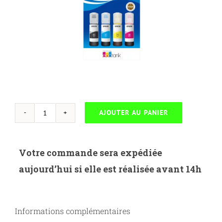
AJOUTER AU PANIER
quantité
de
104
Votre commande sera expédiée
EcoTank
aujourd’hui si elle est réalisée avant 14h
4-
colour
Multipack
Informations complémentaires