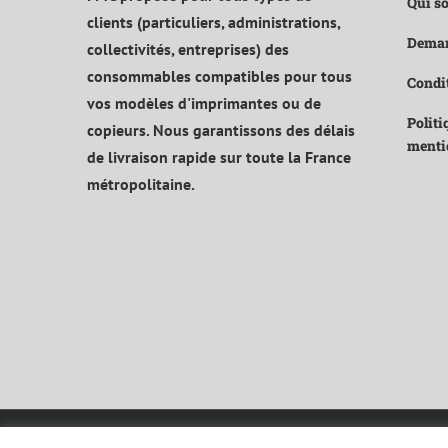
Qui s
clients (particuliers, administrations,
Deman
collectivités, entreprises) des
consommables compatibles pour tous
Condit
vos modèles d'imprimantes ou de
Politi
copieurs. Nous garantissons des délais
menti
de livraison rapide sur toute la France
métropolitaine.
© Copyright 2021 | Tous droits réservés |
Mentions légales et politi