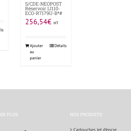
S/CDE-NEOPOST
Réservoir IJ110-
ECO-R7179U-B*#
256,54
€
HT
ils
Ajouter
Détails
au
panier
OIR PLUS
NOS PRODUITS
> Cartouches jet d’encre