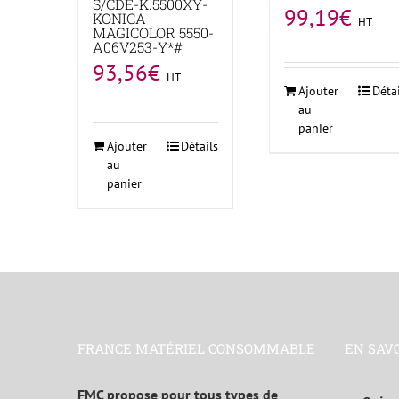
S/CDE-K.5500XY-
99,19
€
KONICA
HT
MAGICOLOR 5550-
A06V253-Y*#
93,56
€
HT
Ajouter
Déta
au
panier
Ajouter
Détails
au
panier
FRANCE MATÉRIEL CONSOMMABLE
EN SAV
FMC propose pour tous types de