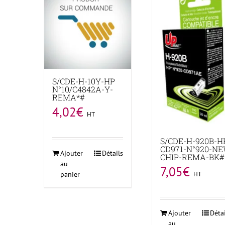
S/CDE-H-10Y-HP
N°10/C4842A-Y-
REMA*#
4,02
€
HT
S/CDE-H-920B-H
CD971-N°920-N
Ajouter
Détails
CHIP-REMA-BK#
au
7,05
€
HT
panier
Ajouter
Déta
au