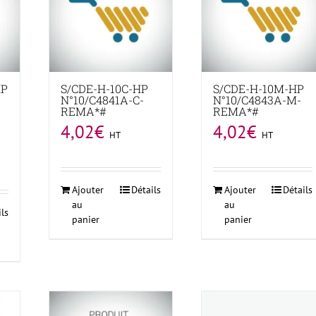
HP
S/CDE-H-10C-HP
S/CDE-H-10M-HP
N°10/C4841A-C-
N°10/C4843A-M-
REMA*#
REMA*#
4,02
€
4,02
€
HT
HT
Ajouter
Détails
Ajouter
Détails
au
au
ils
panier
panier