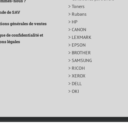
ommes-nous ?
> Toners
de de SAV
> Rubans
> HP
ions générales de ventes
> CANON
que de confidentialité et
> LEXMARK
ons légales
> EPSON
> BROTHER
> SAMSUNG
> RICOH
> XEROX
> DELL
> OKI
que de confidentialité