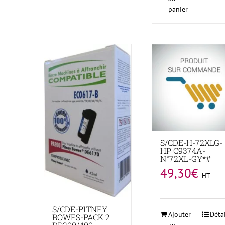
panier
S/CDE-H-72XLG-
HP C9374A-
N°72XL-GY*#
49,30
€
HT
S/CDE-PITNEY
Ajouter
Déta
BOWES-PACK 2