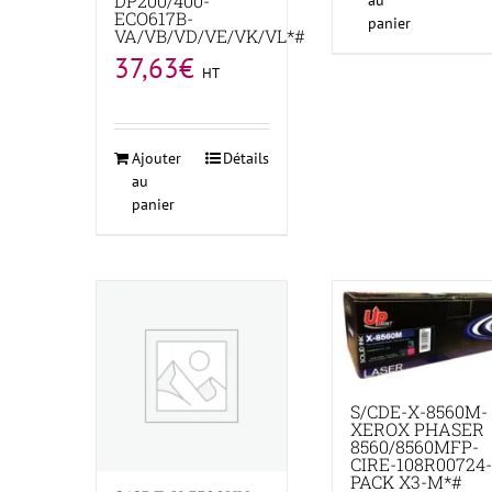
DP200/400-
au
ECO617B-
panier
VA/VB/VD/VE/VK/VL*#
37,63
€
HT
Ajouter
Détails
au
panier
S/CDE-X-8560M-
XEROX PHASER
8560/8560MFP-
CIRE-108R00724
PACK X3-M*#