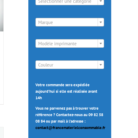
Sélectionner une catégorie

Marque

Modèle imprimante

Couleur
Votre commande sera expédiée
aujourd’hui si elle est réalisée avant
14h
Vous ne parvenez pas à trouver votre
référence ? Contactez-nous au 09 82 58
08 84 ou par mail à l’adresse :
contact@francematerielconsommable.fr