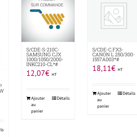
S/CDE-S-210C-
S/CDE-C.FX3-
SAMSUNG CJX
CANON L 250/300-
1000/1050/2000-
1557A003*#
INKC210-CL*#
18,11
€
HT
12,07
€
HT
P
EW
Ajouter
Détails
Ajouter
Détails
au
au
panier
panier
ils