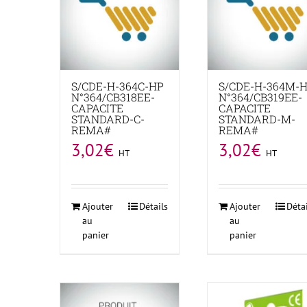
S/CDE-H-364C-HP
S/CDE-H-364M-
N°364/CB318EE-
N°364/CB319EE-
CAPACITE
CAPACITE
STANDARD-C-
STANDARD-M-
REMA#
REMA#
3,02
€
3,02
€
HT
HT
Ajouter
Détails
Ajouter
Déta
au
au
panier
panier