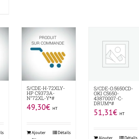
S/CDE-H-72XLY-
S/CDE-O.5650CD-
HP C9373A-
OKI C5650-
N°72XL-Y*#
43870007-C-
DRUM*#
49,30
€
HT
51,31
€
HT
ils
Ajouter
Détails
Ajouter
Détails