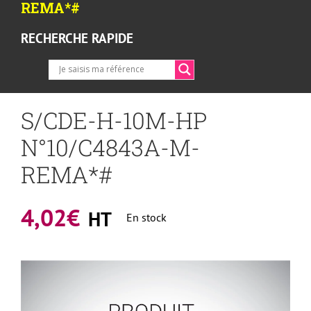
REMA*#
RECHERCHE RAPIDE
S/CDE-H-10M-HP
N°10/C4843A-M-
REMA*#
4,02
€
HT
En stock