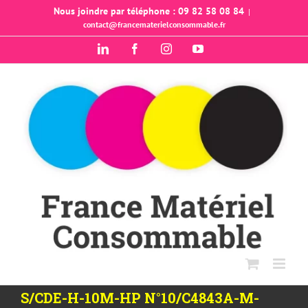
Passer
Nous joindre par téléphone : 09 82 58 08 84
|
contact@francematerielconsommable.fr
au
contenu
LinkedIn
Facebook
Instagram
YouTube
S/CDE-H-10M-HP N°10/C4843A-M-