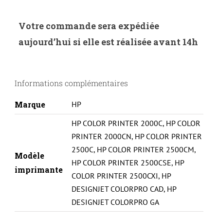
de
S/CDE-
Votre commande sera expédiée
H-
aujourd’hui si elle est réalisée avant 14h
10M-
HP
N°10/C4843A-
Informations complémentaires
M-
REMA*#
Marque
HP
HP COLOR PRINTER 2000C
,
HP COLOR
PRINTER 2000CN
,
HP COLOR PRINTER
2500C
,
HP COLOR PRINTER 2500CM
,
Modèle
HP COLOR PRINTER 2500CSE
,
HP
imprimante
COLOR PRINTER 2500CXI
,
HP
DESIGNJET COLORPRO CAD
,
HP
DESIGNJET COLORPRO GA